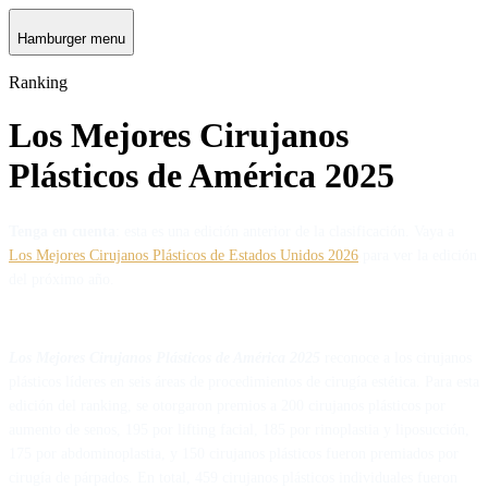
Hamburger menu
Ranking
Los Mejores Cirujanos
Plásticos de América 2025
Tenga en cuenta
: esta es una edición anterior de la clasificación. Vaya a
Los Mejores Cirujanos Plásticos de Estados Unidos 2026
para ver la edición
del próximo año.
Los Mejores Cirujanos Plásticos de América 2025
reconoce a los cirujanos
plásticos líderes en seis áreas de procedimientos de cirugía estética. Para esta
edición del ranking, se otorgaron premios a 200 cirujanos plásticos por
aumento de senos, 195 por lifting facial, 185 por rinoplastia y liposucción,
175 por abdominoplastia, y 150 cirujanos plásticos fueron premiados por
cirugía de párpados. En total, 459 cirujanos plásticos individuales fueron