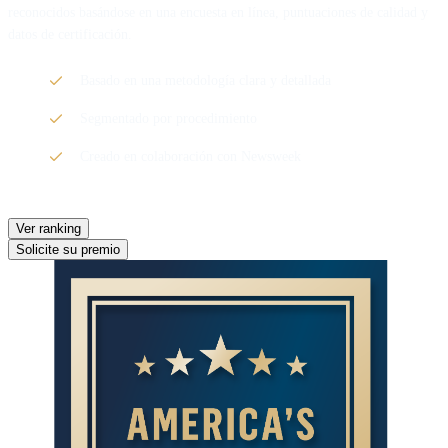
reconocidos basándose en una encuesta en línea, puntuaciones de calidad y
datos de certificación.
Basado en una metodología clara y detallada
Segmentado por procedimiento
Creado en colaboración con Newsweek
Ver ranking
Solicite su premio