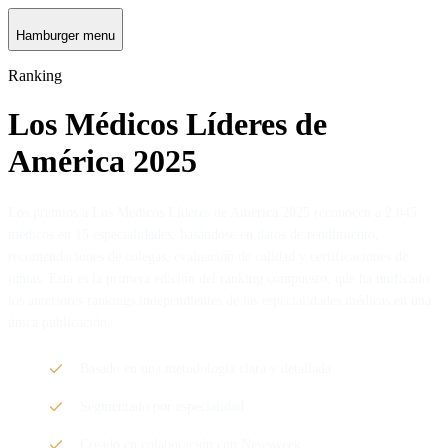
Hamburger menu
Ranking
Los Médicos Líderes de
América 2025
Los premios a Los Médicos Líderes de América 2025 reconocen a 2,845
médicos en 15 especialidades, basándose en datos de rendimiento,
recomendaciones de colegas, evaluación de calidad y certificaciones de
juntas. Esta es la primera edición del ranking compuesto, que ha unificado
los anteriores rankings independientes de las especialidades médicas en una
única publicación.
Basado en una metodología clara y detallada
Segmentado por especialidad
Creado en colaboración con Newsweek