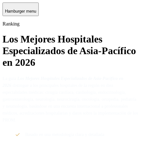
Hamburger menu
Ranking
Los Mejores Hospitales
Especializados de Asia-Pacífico
en 2026
La guía
Los Mejores Hospitales Especializados de Asia-Pacífico en
2026
distingue a los principales hospitales de la región en diez
especialidades médicas: cirugía cardíaca, cardiología, endocrinología,
gastroenterología, neurología, neurocirugía, oncología, ortopedia, pediatría
y neumología, basándose en una encuesta internacional a profesionales
médicos, acreditaciones hospitalarias y datos sobre la implementación de los
PROM.
Basado en una metodología clara y detallada