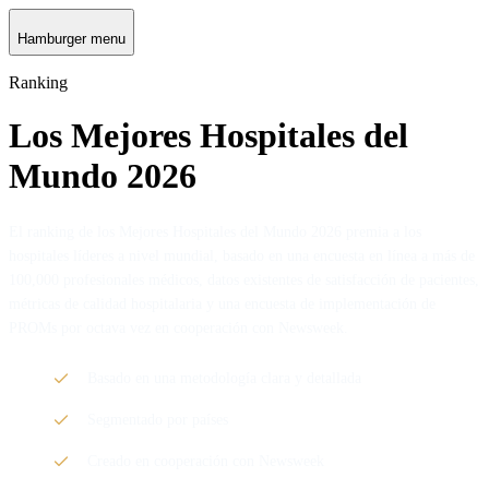
Hamburger menu
Ranking
Los Mejores Hospitales del
Mundo 2026
El ranking de los Mejores Hospitales del Mundo 2026 premia a los
hospitales líderes a nivel mundial, basado en una encuesta en línea a más de
100,000 profesionales médicos, datos existentes de satisfacción de pacientes,
métricas de calidad hospitalaria y una encuesta de implementación de
PROMs por octava vez en cooperación con Newsweek.
Basado en una metodología clara y detallada
Segmentado por países
Creado en cooperación con Newsweek