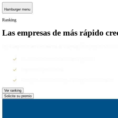
Hamburger menu
Ranking
Las empresas de más rápido crec
Los
Campeones del Crecimiento de Filipinas 2026
premian a las 50 
Basado en una metodología clara y detallada
Segmentado por industria
Creado en colaboración con el Philippine Daily Inquirer
Ver ranking
Solicite su premio