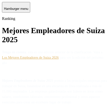
Hamburger menu
Ranking
Mejores Empleadores de Suiza
2025
Tenga en cuenta
: esta es una edición anterior de la clasificación. Vaya a
Los Mejores Empleadores de Suiza 2026
para ver la edición del próximo
año.
Mejores Empleadores de Suiza 2025
premia a las principales empresas para
trabajar en Suiza, basándose en una encuesta en línea realizada a más de
15,000 empleados. Las empresas galardonadas son líderes en áreas como
salario, condiciones laborales, crecimiento profesional y otros aspectos
esenciales para crear un excelente lugar de trabajo.