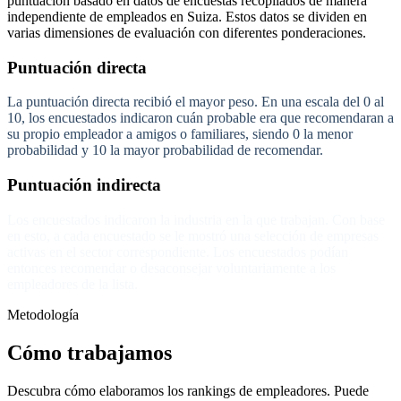
puntuación basado en datos de encuestas recopilados de manera
independiente de empleados en Suiza. Estos datos se dividen en
varias dimensiones de evaluación con diferentes ponderaciones.
Puntuación directa
La puntuación directa recibió el mayor peso. En una escala del 0 al
10, los encuestados indicaron cuán probable era que recomendaran a
su propio empleador a amigos o familiares, siendo 0 la menor
probabilidad y 10 la mayor probabilidad de recomendar.
Puntuación indirecta
Los encuestados indicaron la industria en la que trabajan. Con base
en esto, a cada encuestado se le mostró una selección de empresas
activas en el sector correspondiente. Los encuestados podían
entonces recomendar o desaconsejar voluntariamente a los
empleadores de la lista.
Metodología
Cómo trabajamos
Descubra cómo elaboramos los rankings de empleadores. Puede