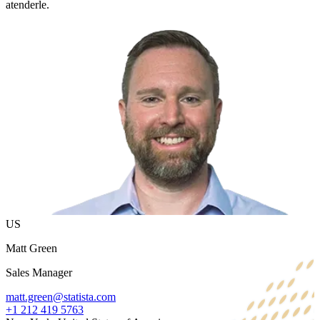
atenderle.
US
Matt Green
Sales Manager
matt.green@statista.com
+1 212 419 5763