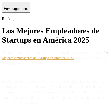
Hamburger menu
Ranking
Los Mejores Empleadores de
Startups en América 2025
Tenga en cuenta
: esta es una edición anterior de la clasificación. Vaya a
los
Mejores Empleadores de Startups en América 2026
para ver la edición del
próximo año.
Los Mejores Empleadores de Startups en América
2025
premian a las
mejores startups para trabajar en los Estados Unidos, basándose en una
investigación exhaustiva. Las empresas galardonadas son líderes en áreas
como la satisfacción de los empleados, la reputación como empleador y el
crecimiento de la empresa.