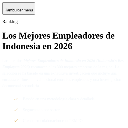
Hamburger menu
Ranking
Los Mejores Empleadores de
Indonesia en 2026
Los premios
Mejores Empleadores de Indonesia en 2026 (
Indonesia's Best
Employers 2026)
reconocen a las 300 mejores empresas de la región. La
selección se ha basado en una exhaustiva investigación que incluye una
encuesta en línea a nivel nacional entre los empleados y una investigación
documental secundaria.
Basado en una metodología clara y detallada
Segmentado por sector
Creado en colaboración con TEMPO