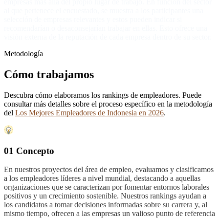
empresas más allá del propio lugar de trabajo. En función del sector
al que pertenece el encuestado, se muestra a los participantes una
selección de empresas relevantes y estos pueden indicar si
recomendarían o desaconsejarían trabajar en ellas. Esto ofrece una
visión externa de la reputación de cada empresa dentro de su sector.
Metodología
Cómo trabajamos
Descubra cómo elaboramos los rankings de empleadores. Puede
consultar más detalles sobre el proceso específico en la metodología
del
Los Mejores Empleadores de Indonesia en 2026
.
01 Concepto
En nuestros proyectos del área de empleo, evaluamos y clasificamos
a los empleadores líderes a nivel mundial, destacando a aquellas
organizaciones que se caracterizan por fomentar entornos laborales
positivos y un crecimiento sostenible. Nuestros rankings ayudan a
los candidatos a tomar decisiones informadas sobre su carrera y, al
mismo tiempo, ofrecen a las empresas un valioso punto de referencia