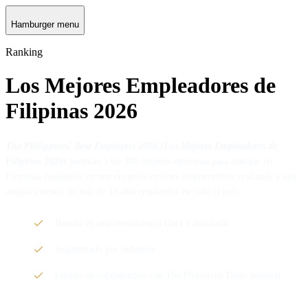
Hamburger menu
Ranking
Los Mejores Empleadores de
Filipinas 2026
The
Philippines
' Best Employers 2026 (Los Mejores Empleadores de
Filipinas 2026)
premian a las 300 mejores empresas para trabajar en
Filipinas, basándose en una encuesta en línea independiente realizada a una
amplia muestra de más de 16,000 empleados en todo el país.
Basado en una metodología clara y detallada
Segmentado por industria
Creado en colaboración con The Philippine Daily Inquirer