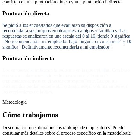
consisten en una puntuación directa y una puntuación indirecta.
Puntuación directa
Se pidió a los encuestados que evaluaran su disposición a
recomendar a sus propios empleadores a amigos y familiares. Las
respuestas se analizaron en una escala del 0 al 10, donde 0 significa
"No recomendaría a mi empleador bajo ninguna circunstancia" y 10
significa "Definitivamente recomendaría a mi empleador".
Puntuación indirecta
Los encuestados indicaron la industria en la que trabajan. Con base
en esto, a cada encuestado se le mostró una selección de
empleadores activos en el sector correspondiente. Luego, los
encuestados podían recomendar o desaconsejar voluntariamente a
los empleadores de la lista.
Metodología
Cómo trabajamos
Descubra cómo elaboramos los rankings de empleadores. Puede
consultar más detalles sobre el proceso específico en la metodología