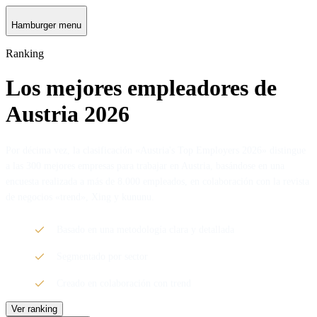
Hamburger menu
Ranking
Los mejores empleadores de
Austria 2026
Por décima vez, la clasificación «Austria's Top Employers 2026» distingue
a las 300 mejores empresas para trabajar en Austria, basándose en una
encuesta realizada a más de 8.000 empleados, en colaboración con la revista
de negocios «trend», Xing y kununu.
Basado en una metodología clara y detallada
Segmentado por sector
Creado en colaboración con trend
Ver ranking