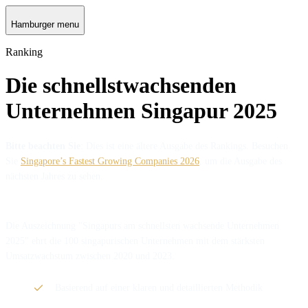
Hamburger menu
Ranking
Die schnellstwachsenden
Unternehmen Singapur 2025
Bitte beachten Sie
: Dies ist eine ältere Ausgabe des Rankings. Besuchen
Sie
Singapore’s Fastest Growing Companies 2026
, um die Ausgabe des
nächsten Jahres zu sehen.
Die Auszeichnung "Singapurs am schnellsten wachsende Unternehmen
2025" ehrt die 100 singapurischen Unternehmen mit dem stärksten
Umsatzwachstum zwischen 2020 und 2023.
Basierend auf einer klaren und detaillierten Methodik