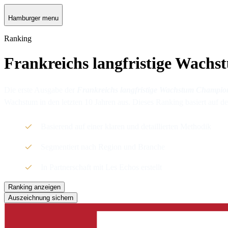
Hamburger menu
Ranking
Frankreichs langfristige Wach
Die erste Ausgabe der
Frankreichs langfristige Wachstum Champio
Wachstum in den letzten 10 Jahren aus. Dieses Ranking basiert au
Basierend auf einer klaren und detaillierten Methodik
Segmentiert nach Region und Branche
In Partnerschaft mit Les Echos erstellt
Ranking anzeigen
Auszeichnung sichern