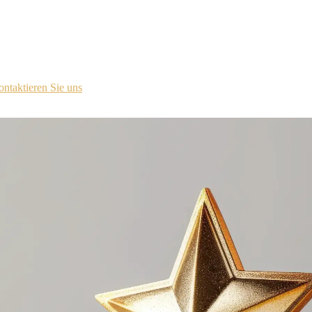
ür das Lizenzportal kontaktiert.
ntaktieren Sie uns
.