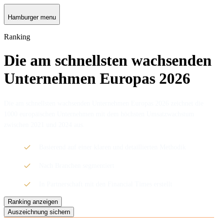
Hamburger menu
Ranking
Die am schnellsten wachsenden
Unternehmen Europas 2026
Die am schnellsten wachsenden Unternehmen Europas 2026 zeichnet die
1000 europäischen Unternehmen mit dem höchsten Umsatzwachstum
zwischen 2021 und 2024 aus.
Basierend auf einer klaren und detaillierten Methodik
Nach Branchen segmentiert
In Partnerschaft mit den Financial Times erstellt
Ranking anzeigen
Auszeichnung sichern