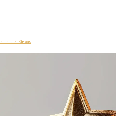
ür das Lizenzportal kontaktiert.
ntaktieren Sie uns
.