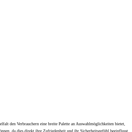
falt den Verbrauchern eine breite Palette an Auswahlmöglichkeiten bietet,
nnen, da dies direkt ihre Zufriedenheit und ihr Sicherheitsgefühl beeinflusst.