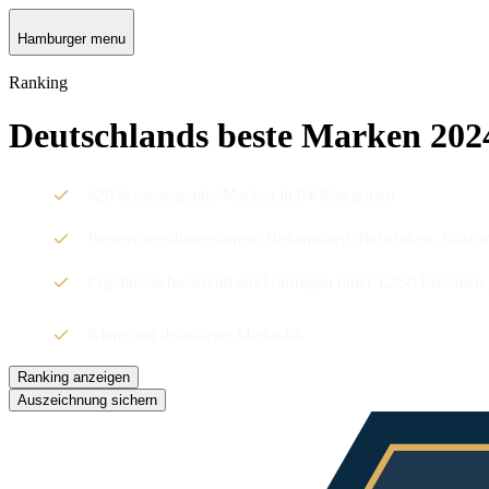
Hamburger menu
Ranking
Deutschlands beste Marken 202
420 herausragende Marken in 84 Kategorien
Bewertungsdimensionen: Bekanntheit, Beliebtheit, Nutzu
Ergebnisse basierend auf Umfragen unter 1.250 Personen
Klare und detaillierte Methodik
Ranking anzeigen
Auszeichnung sichern