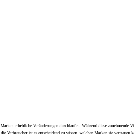
er Marken erhebliche Veränderungen durchlaufen. Während diese zunehmende Viel
 die Verbraucher ist es entscheidend zu wissen, welchen Marken sie vertrauen kö