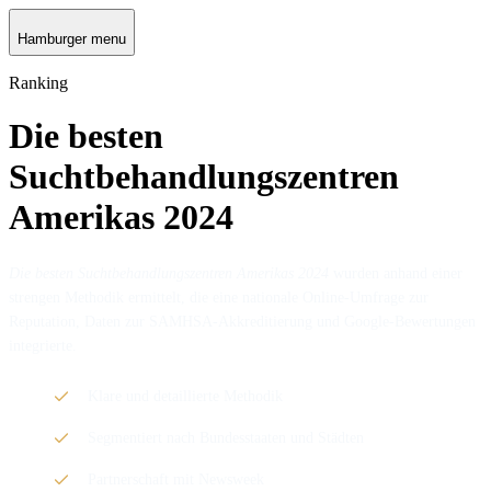
Hamburger menu
Ranking
Die besten
Suchtbehandlungszentren
Amerikas 2024
Die besten Suchtbehandlungszentren Amerikas 2024
wurden anhand einer
strengen Methodik ermittelt, die eine nationale Online-Umfrage zur
Reputation, Daten zur SAMHSA-Akkreditierung und Google-Bewertungen
integrierte.
Klare und detaillierte Methodik
Segmentiert nach Bundesstaaten und Städten
Partnerschaft mit Newsweek