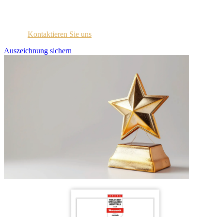
Jedes ausgezeichnete Unternehmen wird per E-Mail mit
Zugangsdaten für das Lizenzportal kontaktiert.
Sind Sie sich nicht sicher, ob Sie diese Information erhalten
haben?
Kontaktieren Sie uns
.
Auszeichnung sichern