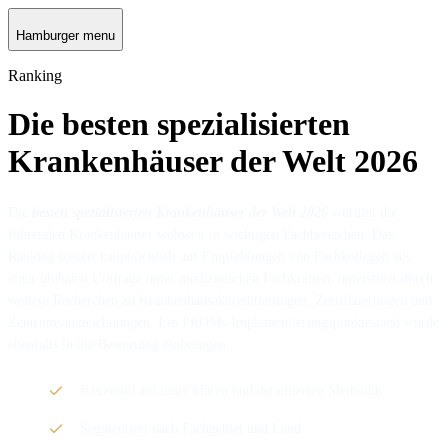
Hamburger menu
Ranking
Die besten spezialisierten
Krankenhäuser der Welt 2026
Die
besten spezialisierten Krankenhäuser der Welt 2026
würdigt die
führenden Krankenhäuser weltweit in wichtigen Fachbereichen. Das
Ranking basiert hauptsächlich auf Empfehlungen von Fachkollegen aus
einer globalen Umfrage unter medizinischen Fachkräften, unterstützt durch
weitere Recherchen zu Krankenhausakkreditierungen, Zertifizierungen und
Zentrumsauszeichnungen. Ein PROMs-Implementierungspunktestand wurde
ebenfalls in die Bewertung einbezogen.
Basierend auf einer klaren und detaillierten Methodik
Segmentiert nach Fachgebiet und Land