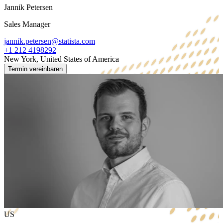
Jannik Petersen
Sales Manager
jannik.petersen@statista.com
+1 212 4198292
New York, United States of America
Termin vereinbaren
US