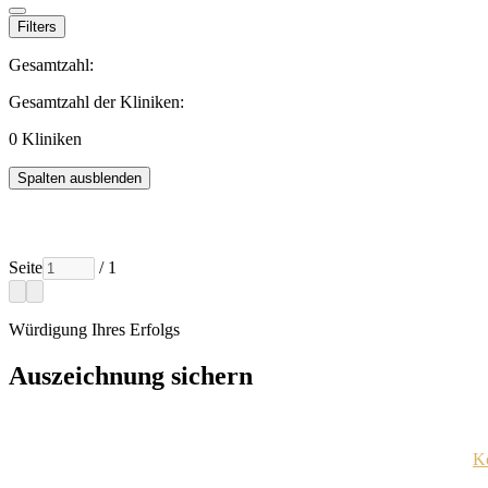
Filters
Gesamtzahl:
Gesamtzahl der Kliniken:
0
Kliniken
Spalten ausblenden
Seite
/ 1
Würdigung Ihres Erfolgs
Auszeichnung sichern
Jedes ausgezeichnete Unternehmen wird per E-Mail mit Zugangsdaten f
Sind Sie sich nicht sicher, ob Sie diese Information erhalten haben?
Ko