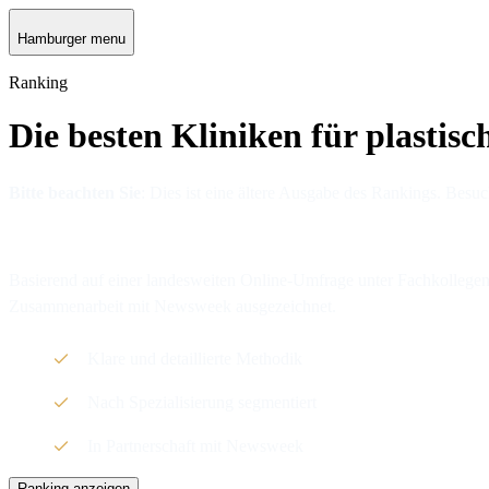
Hamburger menu
Ranking
Die besten Kliniken für plastisc
Bitte beachten Sie
: Dies ist eine ältere Ausgabe des Rankings. Besu
Basierend auf einer landesweiten Online-Umfrage unter Fachkollegen
Zusammenarbeit mit Newsweek ausgezeichnet.
Klare und detaillierte Methodik
Nach Spezialisierung segmentiert
In Partnerschaft mit Newsweek
Ranking anzeigen