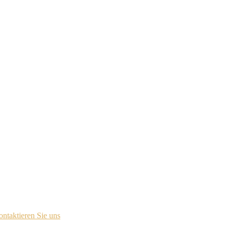
ür das Lizenzportal kontaktiert.
ntaktieren Sie uns
.