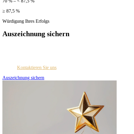
70 % – < 87,5 %
≥ 87,5 %
Würdigung Ihres Erfolgs
Auszeichnung sichern
Jedes ausgezeichnete Unternehmen wird per E-Mail mit
Zugangsdaten für das Lizenzportal kontaktiert.
Sind Sie sich nicht sicher, ob Sie diese Information erhalten
haben?
Kontaktieren Sie uns
.
Auszeichnung sichern