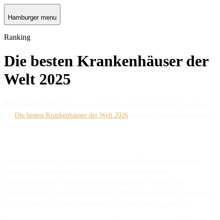
Hamburger menu
Ranking
Die besten Krankenhäuser der
Welt 2025
Bitte beachten Sie
: Dies ist eine ältere Ausgabe des Rankings. Besuchen
Sie
Die besten Krankenhäuser der Welt 2026
, um die Ausgabe des nächsten
Jahres zu sehen
Basierend auf einer Online-Umfrage unter über 85.000 medizinischen
Fachkräften, bestehenden Daten zur Patientenzufriedenheit,
Qualitätskennzahlen von Krankenhäusern und einer Umfrage zur
Implementierung von PROMs wurden 2.445 Krankenhäuser in 30 Ländern
zum sechsten Mal in Zusammenarbeit mit Newsweek ausgezeichnet.