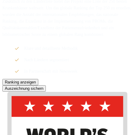
Zusätzlich zu den Länderliste bietet das Projekt eine Liste der 250 besten
Krankenhäuser weltweit. Um das globale Ranking der Top 250 zu erstellen,
wurden die Anzahl der internationalen Empfehlungen, das nationale
Ranking, die Exzellenz in der Implementierung von PROMs, die
Qualitätskennzahlen/Exzellenz der Patientenzufriedenheit und ein
bibliometrischer Score zu einem globalen Rang kombiniert.
Klare und detaillierte Methodik
Nach Ländern segmentiert
In Partnerschaft mit Newsweek
Ranking anzeigen
Auszeichnung sichern