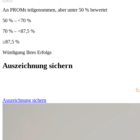
An PROMs teilgenommen, aber unter 50 % bewertet
50 % – <70 %
70 % – <87,5 %
≥87,5 %
Würdigung Ihres Erfolgs
Auszeichnung sichern
Jedes ausgezeichnete Unternehmen wird per E-Mail mit Zugangsdaten f
Sind Sie sich nicht sicher, ob Sie diese Information erhalten haben?
Ko
Auszeichnung sichern