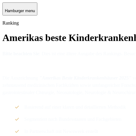
Hamburger menu
Ranking
Amerikas beste Kinderkranken
Bitte beachten Sie
: Dies ist eine ältere Ausgabe des Rankings. Besu
Die Auszeichnung
"Amerikas Beste Kinderkrankenhäuser 2025"
ve
zehntausend medizinischen Fachkräften sowie umfangreicher Forschung
gastrointestinaler Chirurgie, Neonatologie, Neurologie & Neurochir
Basierend auf einer klaren und detaillierten Methodik
Segmentiert nach Bundesstaaten und Fachgebieten
In Partnerschaft mit Newsweek erstellt