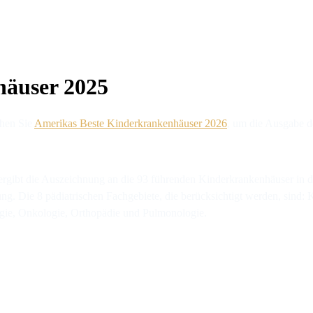
häuser 2025
chen Sie
Amerikas Beste Kinderkrankenhäuser 2026
, um die Ausgabe d
rgibt die Auszeichnung an die 93 führenden Kinderkrankenhäuser in d
. Die 8 pädiatrischen Fachgebiete, die berücksichtigt werden, sind: 
urgie, Onkologie, Orthopädie und Pulmonologie.