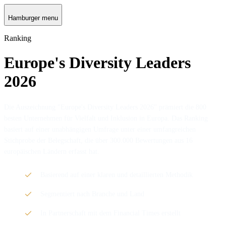
Hamburger menu
Ranking
Europe's Diversity Leaders
2026
Die Auszeichnung "Europe's Diversity Leaders 2026" prämiert die 800
besten Unternehmen für Vielfalt und Inklusion in Europa. Das Ranking
basiert auf einer unabhängigen Umfrage unter einer umfangreichen
Stichprobe der Belegschaft, die über 300.000 Bewertungen aus 16
europäischen Ländern erfasst hat.
Basierend auf einer klaren und detaillierten Methodik
Segmentiert nach Branche und Land
In Partnerschaft mit dem Financial Times erstellt