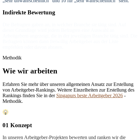
„sehr unwahrscheinlich“ und 10 für „sehr wahrscheinlich“ steht.
Indirekte Bewertung
Die Befragten gaben an, in welcher Branche sie tätig sind. Auf
dieser Grundlage wird jedem Befragten eine Auswahl an
Arbeitgebern angezeigt, die in der jeweiligen Branche tätig sind. Die
Befragten können dann freiwillig Arbeitgeber aus der Liste
empfehlen oder davon abraten.
Methodik
Wie wir arbeiten
Erfahren Sie mehr über unseren allgemeinen Ansatz zur Erstellung
von Arbeitgeber-Rankings. Weitere Einzelheiten zur Erstellung des
Rankings finden Sie in der
Singapurs beste Arbeitgeber 2026
-
Methodik.
01 Konzept
In unseren Arbeitgeber-Projekten bewerten und ranken wir die