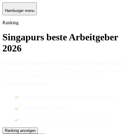
Hamburger menu
Ranking
Singapurs beste Arbeitgeber
2026
Singapurs beste Arbeitgeber 2026 (Singapore's Best Employers 2026)
ist
ein Ranking der besten Arbeitgeber in Singapur, das auf einer Umfrage
unter mehr als 10.000 Beschäftigten sowie umfangreichen
Sekundärrecherchen basiert.
Basierend auf einer klaren und detaillierten Methodik
Nach Branchen unterteilt
Erstellt in Zusammenarbeit mit The Straits Times
Ranking anzeigen