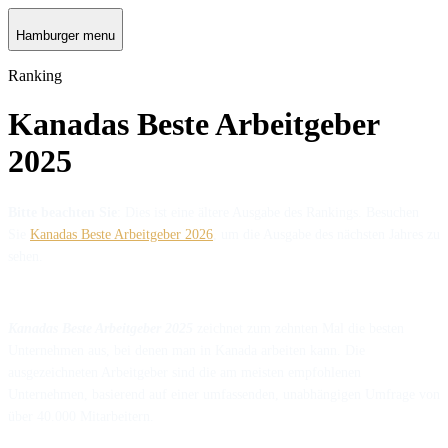
Hamburger menu
Ranking
Kanadas Beste Arbeitgeber
2025
Bitte beachten Sie
: Dies ist eine ältere Ausgabe des Rankings. Besuchen
Sie
Kanadas Beste Arbeitgeber 2026
, um die Ausgabe des nächsten Jahres zu
sehen.
Kanadas Beste Arbeitgeber 2025
zeichnet zum zehnten Mal die besten
Unternehmen aus, bei denen man in Kanada arbeiten kann. Die
ausgezeichneten Arbeitgeber sind die am meisten empfohlenen
Unternehmen, basierend auf einer umfassenden, unabhängigen Umfrage von
über 40.000 Mitarbeitern.