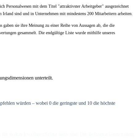
ich Personalwesen mit dem Titel "attraktivster Arbeitgeber" ausgezeichnet
n Irland sind und in Unternehmen mit mindestens 200 Mitarbeitern arbeiten.
s gaben sie ihre Meinung zu einer Reihe von Aussagen ab, die die
ertungen gesammelt. Die endgültige Liste wurde mithilfe unseres
ngsdimensionen unterteilt.
empfehlen würden – wobei 0 die geringste und 10 die höchste
, die in dem jeweiligen Sektor aktiv sind. Die Befragten können dann