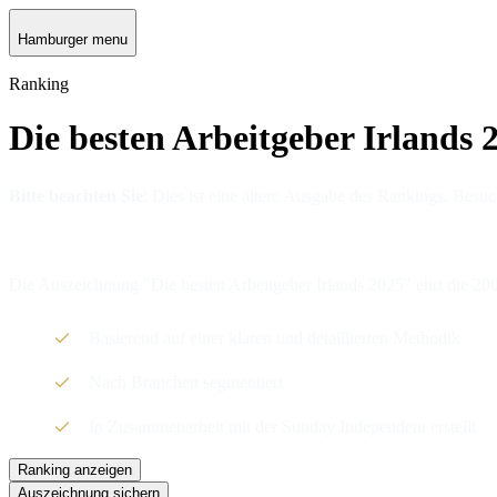
Hamburger menu
Ranking
Die besten Arbeitgeber Irlands 
Bitte beachten Sie
: Dies ist eine ältere Ausgabe des Rankings. Besu
Die Auszeichnung "Die besten Arbeitgeber Irlands 2025" ehrt die 200
Basierend auf einer klaren und detaillierten Methodik
Nach Branchen segmentiert
In Zusammenarbeit mit der Sunday Independent erstellt
Ranking anzeigen
Auszeichnung sichern