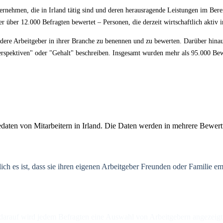
ernehmen, die in Irland tätig sind und deren herausragende Leistungen im Bere
über 12.000 Befragten bewertet – Personen, die derzeit wirtschaftlich aktiv i
ndere Arbeitgeber in ihrer Branche zu benennen und zu bewerten. Darüber hinau
erspektiven" oder "Gehalt" beschreiben. Insgesamt wurden mehr als 95.000 Bew
en von Mitarbeitern in Irland. Die Daten werden in mehrere Bewertu
ich es ist, dass sie ihren eigenen Arbeitgeber Freunden oder Familie 
d darauf wird jedem Befragten eine Auswahl von Arbeitgebern angezeigt