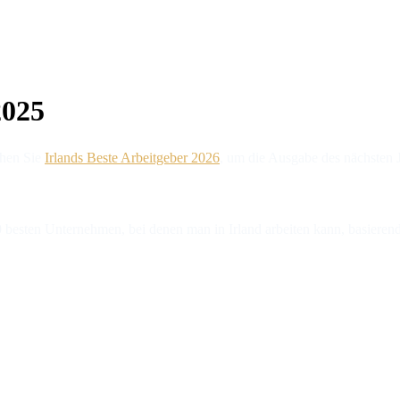
2025
chen Sie
Irlands Beste Arbeitgeber 2026
, um die Ausgabe des nächsten 
 besten Unternehmen, bei denen man in Irland arbeiten kann, basierend